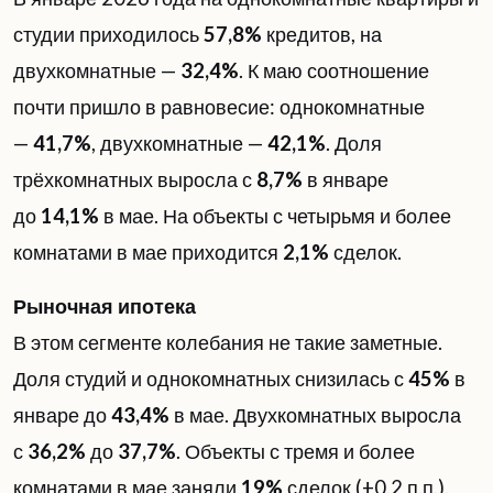
студии приходилось
57,8%
кредитов, на
двухкомнатные —
32,4%
. К маю соотношение
почти пришло в равновесие: однокомнатные
—
41,7%
, двухкомнатные —
42,1%
. Доля
трёхкомнатных выросла с
8,7%
в январе
до
14,1%
в мае. На объекты с четырьмя и более
комнатами в мае приходится
2,1%
сделок.
Рыночная ипотека
В этом сегменте колебания не такие заметные.
Доля студий и однокомнатных снизилась с
45%
в
январе до
43,4%
в мае. Двухкомнатных выросла
с
36,2%
до
37,7%
. Объекты с тремя и более
комнатами в мае заняли
19%
сделок (+0,2 п.п.).