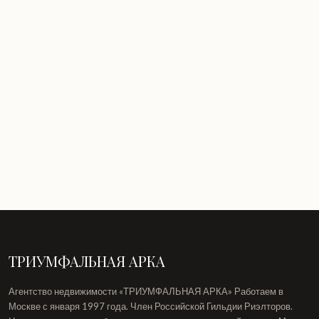
Мы застрахованы на случай причинения
вреда при оказании услуг. Вы можете быть
уверены: в работе с нами ваши интересы
под надёжной защитой. Свидетельства и
полис — на странице сертификатов.
Смотреть сертификаты
ТРИУМФАЛЬНАЯ АРКА
Агентство недвижимости «ТРИУМФАЛЬНАЯ АРКА» Работаем в
Москве с января 1997 года. Член Российской Гильдии Риэлторов.