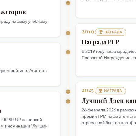
иэлторов
аграду нашему учебному
2019
НАГРАДА
Награда РГР
В 2019 году наша юридиче
Правовед". Награждение с
одном рейтинге Агентств
2025
НАГРАДА
Лучший Дзен ка
а
26 февраля 2026 в рамках
премии ГРМ наше агентств
а FRESH UP на первой
отраслевой блог на платф
ем в номинации "Лучший