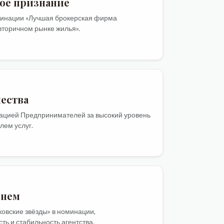
ое признание
минации «Лучшая брокерская фирма
вторичном рынке жилья».
чества
ацией Предпринимателей за высокий уровень
лем услуг.
енем
овские звёзды» в номинации,
ь и стабильность агентства.