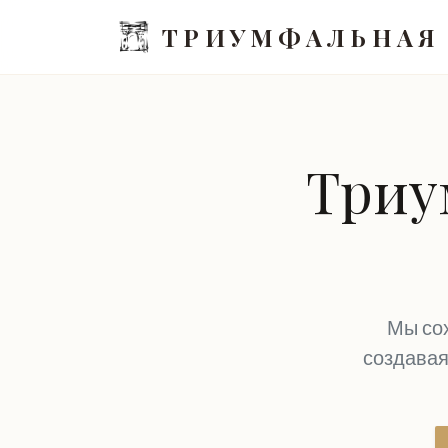
ТРИУМФАЛЬНАЯ
Триу
Мы сох
создавая