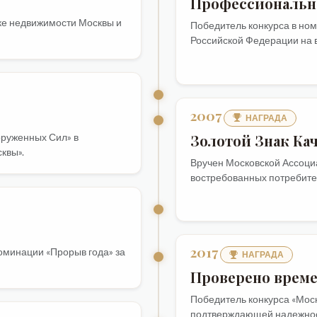
Профессиональн
е недвижимости Москвы и
Победитель конкурса в но
Российской Федерации на 
2007
НАГРАДА
Золотой Знак Ка
оруженных Сил» в
квы».
Вручен Московской Ассоци
востребованных потребите
2017
оминации «Прорыв года» за
НАГРАДА
Проверено врем
Победитель конкурса «Моск
подтверждающей надежност