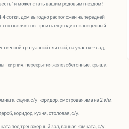
весть" и может стать вашим родовым гнездом!
,4 сотки, дом выгодно расположен на передней
 что позволяет построить еще один полноценный
твенной тротуарной плиткой, на участке - сад,
ны - кирпич, перекрытия железобетонные, крыша-
мната, сауна,с/у, коридор, смотровая яма на 2 а/м.
ероб, коридор, кухня, столовая ,с/у.
мната под тренажерный зал, ванная комната, с/у.