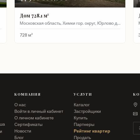
Дом 728.1 м²
Московская область, Химки гор. округ, Юрлово д., Солнечная ул., 53
728 м²
КОМПАНИЯ
УСЛУГИ
КО
О нас
Каталог
Войти в личный кабинет
Застройщики
О личном кабинете
Купить
аша
Сертификаты
Партнеры
Новости
Рейтинг квартир
ли
Блог
Продать