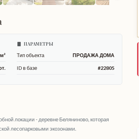
а
ПАРАМЕТРЫ
 м²
Тип объекта
ПРОДАЖА ДОМА
от.
ID в базе
#22805
обной локации - деревне Беляниново, которая
ской лесопарковыми экозонами.