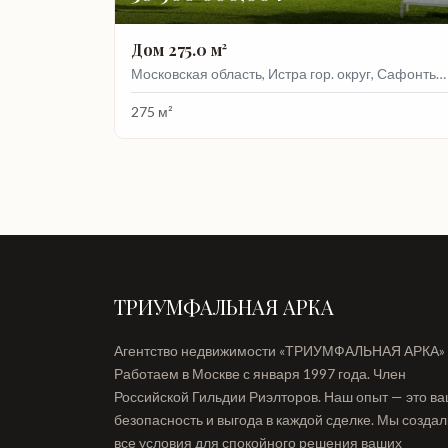
Дом 275.0 м²
Московская область, Истра гор. округ, Сафонтьево СНТ, Кленовая, 192
275 м²
ТРИУМФАЛЬНАЯ АРКА
Агентство недвижимости «ТРИУМФАЛЬНАЯ АРКА»
Работаем в Москве с января 1997 года. Член
Российской Гильдии Риэлторов. Наш опыт — это в
безопасность и выгода в каждой сделке. Мы созда
все условия для спокойного решения ваших