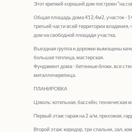
Этот крепкий хороший дом построен "на со
Общая площадь дома 412,4м2, участок - 14
третьей части всей территории владения,
дом на свободной площади участка.
Въездная группа и дорожки вымощены качес
большая теплица, мастерская.
Фундамент дома - бетонные блоки, все сте
металлочерепица.
ПЛАНИРОВКА
Цоколь: котельная, бассейн, техническая ко
Первый этаж: гараж на 2 а/м, прихожая, гард
Второй этаж: коридор, три спальни, зал, ко