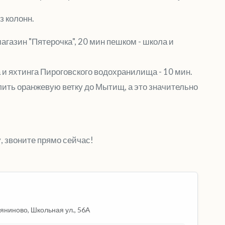
з колонн.
агазин "Пятерочка", 20 мин пешком - школа и
и яхтинга Пироговского водохранилища - 10 мин.
лить оранжевую ветку до Мытищ, а это значительно
 звоните прямо сейчас!
яниново, Школьная ул., 56А