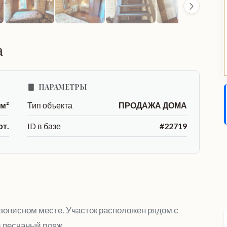
а
ПАРАМЕТРЫ
 м²
Тип объекта
ПРОДАЖА ДОМА
от.
ID в базе
#22719
вописном месте. Участок расположен рядом с
 песчаный пляж.