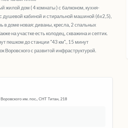
й жилой дом ( 4 комнаты ) с балконом, кухня-
ел с душевой кабиной и стиральной машиной (6х2,5),
 в доме новая: диваны, кресла, 2 спальных
Также на участке есть колодец, скважина и септик.
ут пешком до станции "43 км"., 15 минут
ок Воровского с развитой инфраструктурой.
 Воровского им. пос., СНТ Титан, 218