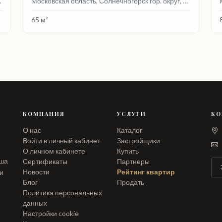
560, Без улицы
Московская область, Солнечногорск гор. округ, Здоровье СНТ, Без улицы, 14
65 м²
КОМПАНИЯ
УСЛУГИ
КО
О нас
Каталог
Войти в личный кабинет
Застройщики
О личном кабинете
Купить
аша
Сертификаты
Партнеры
Новости
Рейтинг квартир
ли
Блог
Продать
Политика персональных
данных
Настройки cookie