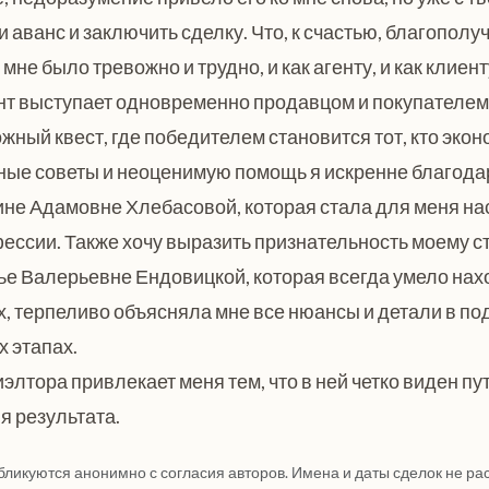
 аванс и заключить сделку. Что, к счастью, благополу
мне было тревожно и трудно, и как агенту, и как клиен
ент выступает одновременно продавцом и покупателем,
жный квест, где победителем становится тот, кто эко
ные советы и неоценимую помощь я искренне благода
не Адамовне Хлебасовой, которая стала для меня н
ессии. Также хочу выразить признательность моему с
ье Валерьевне Ендовицкой, которая всегда умело на
, терпеливо объясняла мне все нюансы и детали в под
х этапах.
иэлтора привлекает меня тем, что в ней четко виден пу
я результата.
бликуются анонимно с согласия авторов. Имена и даты сделок не ра