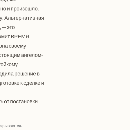
чно и произошло.
ту. Альтернативная
 — это
номит ВРЕМЯ.
рна своему
астоящим ангелом-
тойкому
ходила решение в
готовке к сделке и
ть от постановки
скрываются.