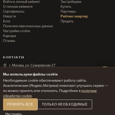
Войти в личный кабинет
Застройщики
О личном кабинете
Купить
Сертификаты
Партнеры
Новости
Рейтинг квартир
Блог
Продать
Политика персональных данных
Настройки cookie
Карьера
Отзывы
КОНТАКТЫ
г. Москва, ул. Суворовская 27
info@arka.ru
Мы используем файлы cookie
Необходимые cookie обеспечивают работу сайта.
ЗАКАЗАТЬ ЗВОНОК
Аналитические (Яндекс.Метрика) помогают улучшать сервис —
их можно принять или отклонить. Подробнее в
политике
обработки cookie
.
ПРИНЯТЬ ВСЕ
ТОЛЬКО НЕОБХОДИМЫЕ
Настроить
© 2026 ТРИУМФАЛЬНАЯ АРКА. Все права защищены.