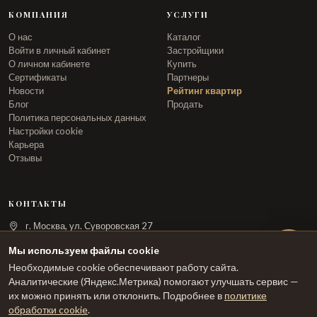
КОМПАНИЯ
УСЛУГИ
О нас
Каталог
Войти в личный кабинет
Застройщики
О личном кабинете
Купить
Сертификаты
Партнеры
Новости
Рейтинг квартир
Блог
Продать
Политика персональных данных
Настройки cookie
Карьера
Отзывы
КОНТАКТЫ
г. Москва, ул. Суворовская 27
info@arka.ru
Мы используем файлы cookie
Необходимые cookie обеспечивают работу сайта.
ЗАКАЗАТЬ ЗВОНОК
Аналитические (Яндекс.Метрика) помогают улучшать сервис —
их можно принять или отклонить. Подробнее в
политике
обработки cookie
.