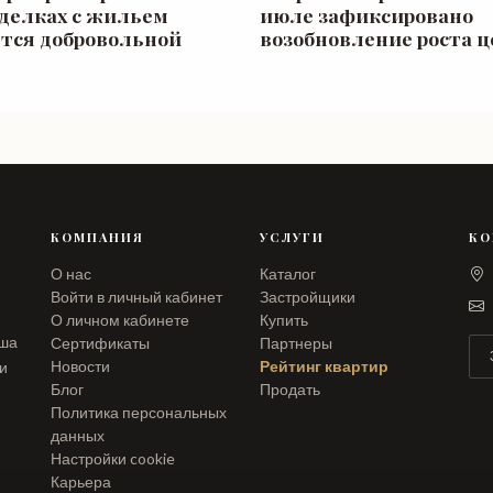
сделках с жильем
июле зафиксировано
ется добровольной
возобновление роста ц
КОМПАНИЯ
УСЛУГИ
КО
О нас
Каталог
Войти в личный кабинет
Застройщики
О личном кабинете
Купить
аша
Сертификаты
Партнеры
Новости
Рейтинг квартир
ли
Блог
Продать
Политика персональных
данных
Настройки cookie
Карьера