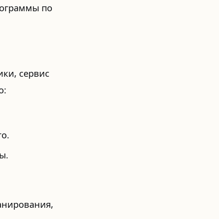
рограммы по
ки, сервис
о:
о.
ы.
анирования,