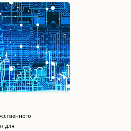
усственного
н для