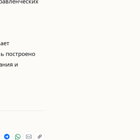
правленческих
ает
нь построено
ания и