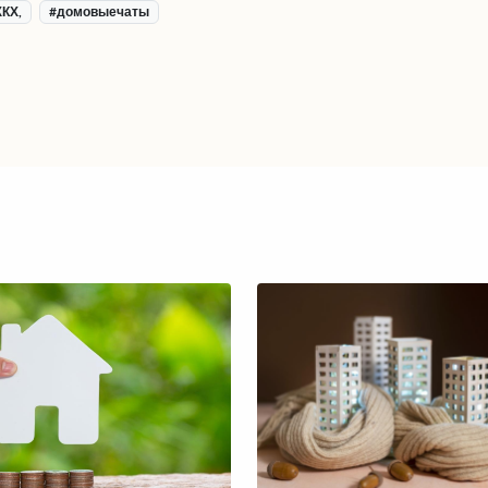
КХ,
#домовыечаты