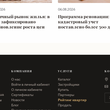
026
06.08.2026
ичный рынок жилья: в
Программа реновации:
 зафиксировано
кадастровый учет
бновление роста цен
поставлено более 500 
КОМПАНИЯ
УСЛУГИ
КО
О нас
Каталог
Войти в личный кабинет
Застройщики
О личном кабинете
Купить
аша
Сертификаты
Партнеры
Новости
Рейтинг квартир
ли
Блог
Продать