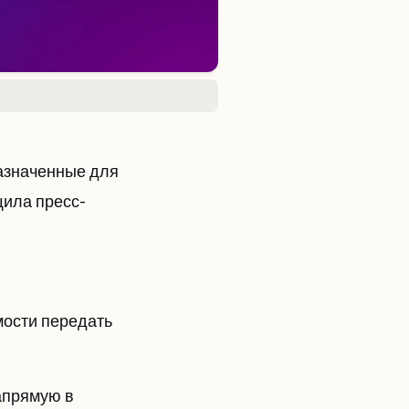
азначенные для
щила пресс-
мости передать
апрямую в