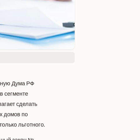
нную Дума РФ
в сегменте
агает сделать
х домов по
 только льготного.
ьный закон №