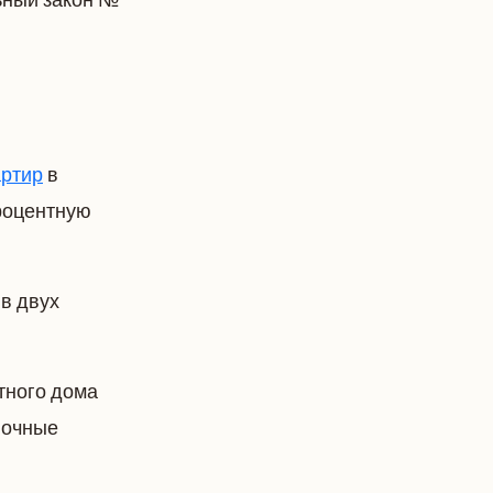
артир
в
процентную
 в двух
тного дома
ночные