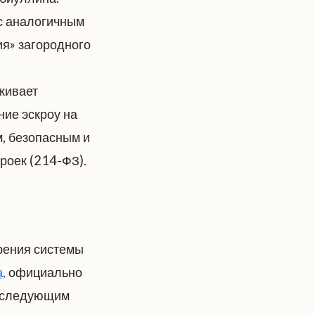
с аналогичным
я» загородного
живает
ние эскроу на
, безопасным и
роек (214-ФЗ).
рения системы
,
официально
т следующим