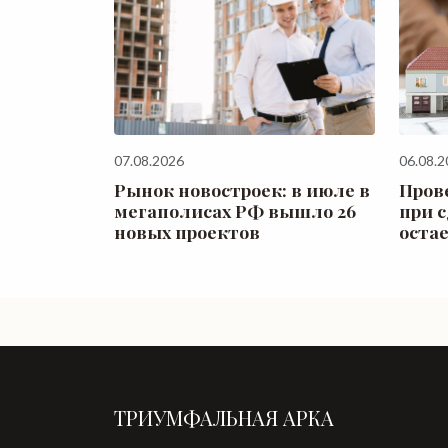
07.08.2026
06.08.2
Рынок новостроек: в июле в
Пров
мегаполисах РФ вышло 26
при 
новых проектов
оста
ТРИУМФАЛЬНАЯ АРКА