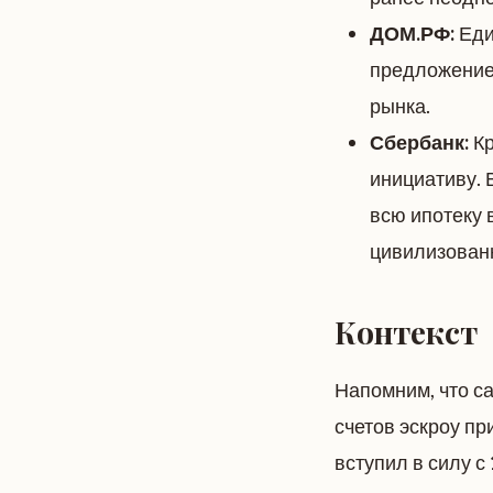
ДОМ.РФ:
Еди
предложение
рынка.
Сбербанк:
Кр
инициативу. 
всю ипотеку 
цивилизованн
Контекст
Напомним, что с
счетов эскроу п
вступил в силу с