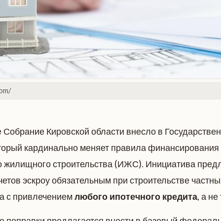
com/
 Собрание Кировской области внесло в Государстве
оторый кардинально меняет правила финансирования 
 жилищного строительства (ИЖС). Инициатива предл
четов эскроу обязательным при строительстве частны
а с привлечением
любого ипотечного кредита
, а не
 поправки предлагается внести в базовый федерал