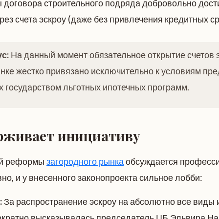
 договора строительного подряда добровольно дост
ерез счета эскроу (даже без привлечения кредитных ср
с:
На данный момент обязательное открытие счетов э
нке жестко привязано исключительно к условиям пр
 государством льготных ипотечных программ.
рживает инициативу
ой реформы
загородного рынка
обсуждается професс
о, и у внесенного законопроекта сильное лобби:
:
За распространение эскроу на абсолютно все виды
ократно высказывалась председатель ЦБ Эльвира На