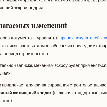
ующий эскроу-подряд.
лагаемых изменений
торов документа — уравнять в
правах покупателей кв
заказчиков частных домов, обеспечив последним сто
а период строительства.
ельной записке, механизм эскроу будет применяться
учаях:
к привлекает для финансирования строительства час
ечный жилищный кредит
(включая стандартные ры
нков).