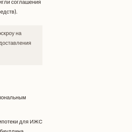
игли соглашения
едств).
скроу на
едоставления
иональным
 ипотеки для ИЖС
биуллина.