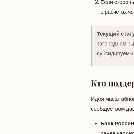
Если стороны
о расчетах ч
Текущий стату
загородном ры
субсидируемых
Кто подде
Идея масштабн
сообществом давн
Банк России
ранее неодн