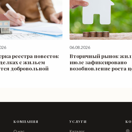
026
06.08.2026
ерка реестра повесток
Вторичный рынок жиль
сделках с жильем
июле зафиксировано
ется добровольной
возобновление роста ц
КОМПАНИЯ
УСЛУГИ
КО
О нас
Каталог