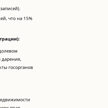
записей).
ей, что на 15%
трации):
 долевом
ы дарения,
кты госорганов
 недвижимости
ием прав,