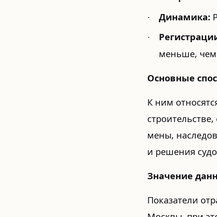
Динамика:
Р
·
Регистрации
·
меньше, чем
Основные спос
К ним относятс
строительстве,
мены, наследов
и решения судо
Значение дан
Показатели от
Москвы, при эт