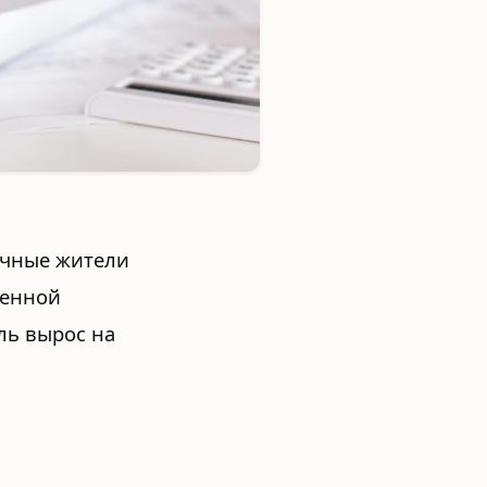
ичные жители
венной
ль вырос на