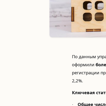
По данным упра
оформили
бол
регистрации пр
2,2%.
Ключевая стат
Общее числ
·