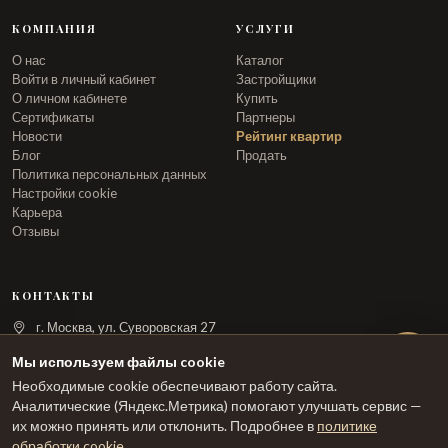
КОМПАНИЯ
УСЛУГИ
О нас
Каталог
Войти в личный кабинет
Застройщики
О личном кабинете
Купить
Сертификаты
Партнеры
Новости
Рейтинг квартир
Блог
Продать
Политика персональных данных
Настройки cookie
Карьера
Отзывы
КОНТАКТЫ
г. Москва, ул. Суворовская 27
info@arka.ru
Мы используем файлы cookie
Необходимые cookie обеспечивают работу сайта.
ЗАКАЗАТЬ ЗВОНОК
Аналитические (Яндекс.Метрика) помогают улучшать сервис —
их можно принять или отклонить. Подробнее в
политике
обработки cookie
.