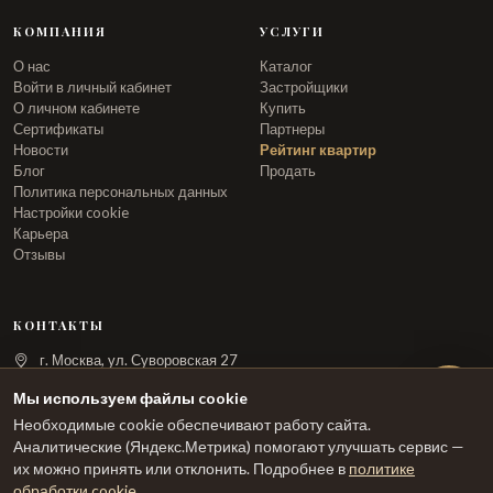
КОМПАНИЯ
УСЛУГИ
О нас
Каталог
Войти в личный кабинет
Застройщики
О личном кабинете
Купить
Сертификаты
Партнеры
Новости
Рейтинг квартир
Блог
Продать
Политика персональных данных
Настройки cookie
Карьера
Отзывы
КОНТАКТЫ
г. Москва, ул. Суворовская 27
info@arka.ru
Мы используем файлы cookie
Необходимые cookie обеспечивают работу сайта.
ЗАКАЗАТЬ ЗВОНОК
Аналитические (Яндекс.Метрика) помогают улучшать сервис —
их можно принять или отклонить. Подробнее в
политике
обработки cookie
.