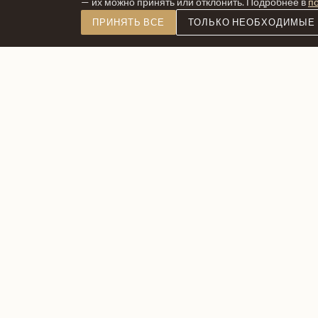
— их можно принять или отклонить. Подробнее в
по
ПРИНЯТЬ ВСЕ
ТОЛЬКО НЕОБХОДИМЫЕ
ТРИУМФАЛЬНАЯ АРКА
Агентство недвижимости «ТРИУМФАЛЬНАЯ АРКА»
Работаем в Москве с января 1997 года. Член
Российской Гильдии Риэлторов. Наш опыт — это в
безопасность и выгода в каждой сделке. Мы созда
все условия для спокойного решения ваших
жилищных вопросов.