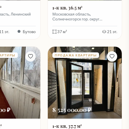
²
1-к кв, 36.5 м²
асть, Ленинский
Московская область,
Солнечногорск гор. округ…
11 эт.
Бутово
37 м²
21 эт.
АРТИРЫ
ПРОДАЖА КВАРТИРЫ
00 ₽
8 525 000,00 ₽
²
1-к кв, 37.7 м²