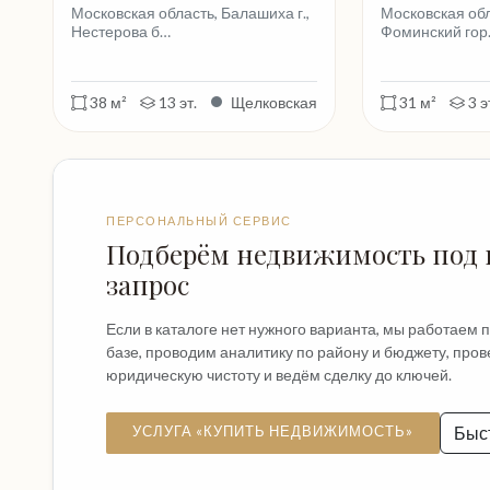
Московская область, Балашиха г.,
Московская обл
Нестерова б…
Фоминский гор.
38 м²
13 эт.
Щелковская
31 м²
3 э
ПЕРСОНАЛЬНЫЙ СЕРВИС
Подберём недвижимость под
запрос
Если в каталоге нет нужного варианта, мы работаем 
базе, проводим аналитику по району и бюджету, про
юридическую чистоту и ведём сделку до ключей.
УСЛУГА «КУПИТЬ НЕДВИЖИМОСТЬ»
Быс