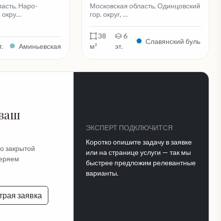
асть, Наро-
Московская область, Одинцовский
 окру…
гор. округ, …
38
6
Славянский бульвар
т.
Аминьевская
м²
эт.
 ваш
ЭКСПЕРТ ПОДКЛЮЧИТСЯ
Коротко опишите задачу в заявке
по закрытой
или на странице услуги — так мы
веряем
быстрее предложим релевантные
варианты.
трая заявка