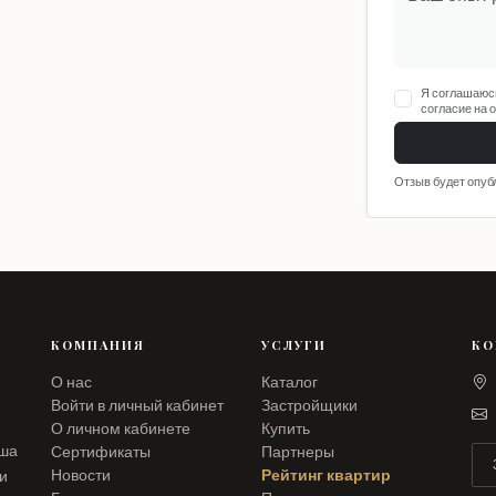
Я соглашаюс
согласие на 
Отзыв будет опуб
КОМПАНИЯ
УСЛУГИ
КО
О нас
Каталог
Войти в личный кабинет
Застройщики
О личном кабинете
Купить
аша
Сертификаты
Партнеры
Новости
Рейтинг квартир
ли