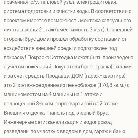
прачечная, с/у, тепловой узел, электрощитовая,
система подготовки и очистки воды. В соответствии с
проектом имеется возможность монтажа капсульного
лифта цоколь-2 этаж (вместимость 3 чел.). С внешней
стороны брус дома прошел обработку составами от
воздействия внешней среды и подготовлен под
покраску! Покраска Коттеджа может быть произведена
с учетом пожеланий Покупателя (цвет, краска) силами
и за счет средств Продавца. ДОМ (гараж+квартира) -
это 2-х этажное здание из пенноблоков (170,8 кв.м.) с
машиноместом на 4 машины на 1 этаже и
полноценной 3-х ком. евро квартирой на 2 этаже.
Внешняя отделка - панель под клееный брус.
Инженерные сети: канализация и водопровод
разведены по участку с вводом в дом, гараж и баню