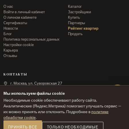
О нас
Каталог
Войти в личный кабинет
Застройщики
О личном кабинете
Купить
Сертификаты
Партнеры
Новости
Рейтинг квартир
Блог
Продать
Политика персональных данных
Настройки cookie
Карьера
Отзывы
КОНТАКТЫ
г. Москва, ул. Суворовская 27
info@arka.ru
Мы используем файлы cookie
Необходимые cookie обеспечивают работу сайта.
ЗАКАЗАТЬ ЗВОНОК
Аналитические (Яндекс.Метрика) помогают улучшать сервис —
их можно принять или отклонить. Подробнее в
политике
обработки cookie
.
ПРИНЯТЬ ВСЕ
ТОЛЬКО НЕОБХОДИМЫЕ