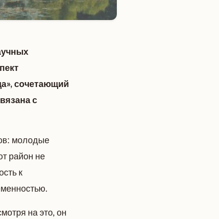
аучных
пект
да», сочетающий
вязана с
ов: молодые
от район не
ость к
еменностью.
смотря на это, он