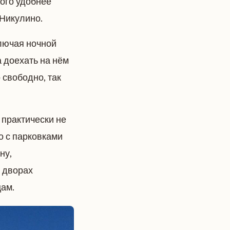
ого удобнее
Никулино.
ключая ночной
 доехать на нём
 свободно, так
 практически не
о с парковками
ну,
 дворах
цам.