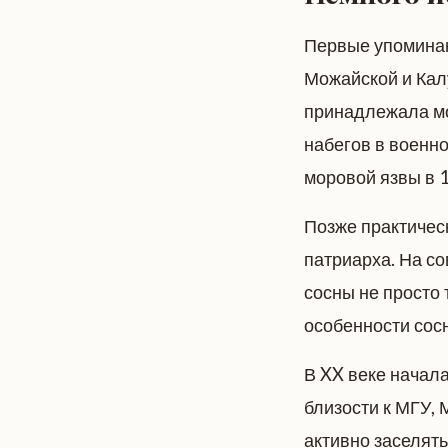
Первые упоминани
Можайской и Кал
принадлежала мо
набегов в военн
моровой язвы в 1
Позже практичес
патриарха. На с
сосны не просто
особенности сос
В XX веке начала
близости к МГУ,
активно заселять