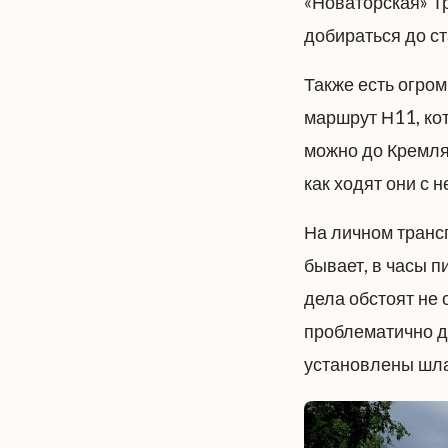
«Новаторская» Т
добираться до с
Также есть огро
маршрут Н11, кот
можно до Кремля 
как ходят они с
На личном транс
бывает, в часы 
дела обстоят не 
проблематично д
установлены шла