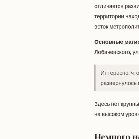
отличается разв
территории наход
веток метрополи
Основные маги
Лобачевского, у
Интересно, чт
развернулось 
Здесь нет крупн
на высоком уров
Немного и