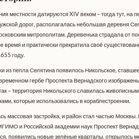
я местности датируются XIV веком – тогда тут, на п
ужской дорог, располагалась небольшая деревня Се
сковским митрополитам. Деревенька страдала от по
ое время и практически прекратила своё существован
655 году.
ки из пепла Селятина появилось Никольское, ставше
овременном гербе Проспекта Вернадского изображен
 так – территория Никольского славилась живописным
нами, которые использовались в кораблестроении.
сь массовая застройка, и район стал частью Москвы.
 МГИМО и Российской академии наук Проспект Вернад
ся, появились новые зелёные кварталы, открылось м