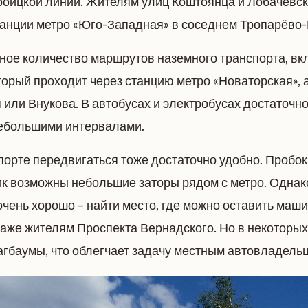
роицкой линии. Жителям улиц Коштоянца и Лобачевск
танции метро «Юго-Западная» в соседнем Тропарёво-
мное количество маршрутов наземного транспорта, в
орый проходит через станцию метро «Новаторская», а
или Внукова. В автобусах и электробусах достаточно
 небольшими интервалами.
порте передвигаться тоже достаточно удобно. Пробок
пик возможны небольшие заторы рядом с метро. Однак
очень хорошо – найти место, где можно оставить маши
аже жителям Проспекта Вернадского. Но в некоторых
гбаумы, что облегчает задачу местным автовладель