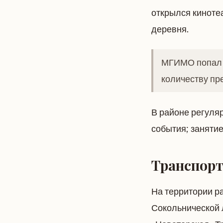
открылся киноте
деревня.
МГИМО попал в
количеству пр
В районе регуля
события; занятие
Транспорт
На территории ра
Сокольнической 