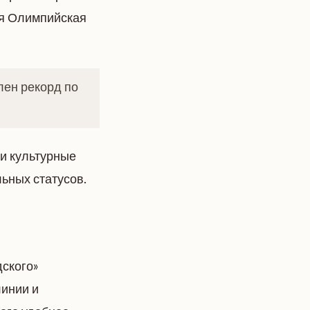
ая Олимпийская
лен рекорд по
и культурные
льных статусов.
дского»
линии и