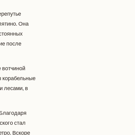
ерепутье
лятино. Она
стоянных
ие после
е вотчиной
ы корабельные
и лесами, в
 Благодаря
ского стал
етро. Вскоре