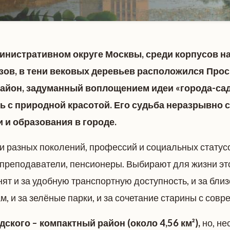
инистративном округе Москвы, среди корпусов н
узов, в тени вековых деревьев расположился Прос
район, задуманный воплощением идеи «города-са
ь с природной красотой. Его судьба неразрывно с
 и образования в городе.
и разных поколений, профессий и социальных статус
 преподаватели, пенсионеры. Выбирают для жизни эт
нят и за удобную транспортную доступность, и за близ
, и за зелёные парки, и за сочетание старины с совр
ского – компактный район (около 4,56 км²),
но, не