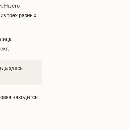
. На его
из трёх разных
улица
ект.
гда здесь
новка находится