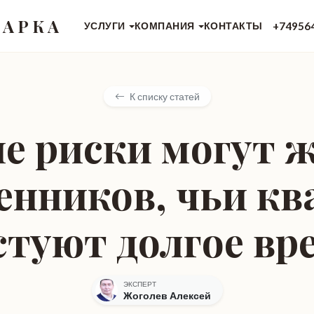
 АРКА
+74956
УСЛУГИ
КОМПАНИЯ
КОНТАКТЫ
К списку статей
е риски могут 
енников, чьи к
стуют долгое вр
ЭКСПЕРТ
Жоголев Алексей