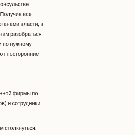
консульстве
 Получив все
рганами власти, в
нам разобраться
и по нужному
ают посторонние
анной фирмы по
ов) и сотрудники
м столкнуться.