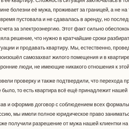
ь её квартиру. Сложность ситуация заключалась в то
чине болезни её мужа, проживает за границей, а не на
время пустовала и не сдавалась в аренду, но после
счета за электроэнергию. Этот факт сильно обеспоко
яла решение, что нужно в кратчайшие сроки разбират
ации и продавать квартиру. Мы, естественно, прове
произошёл самозахват жилого помещения и в квартир
ронние люди, не имеющие никакого отношения к это
вели проверку и также подтвердили, что перехода п
 было, то есть квартира всё ещё принадлежит нашей 
ав и оформив договор с соблюдением всех формаль
ссию, мы имели полное юридическое право занимать
кже получили разрешение от мужа нашей клиентки на