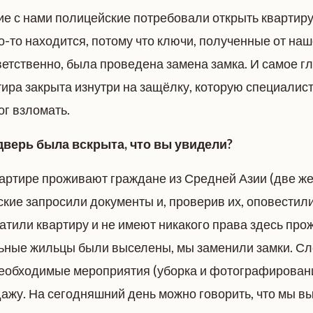
е с нами полицейские потребовали открыть квартиру
то-то находится, потому что ключи, полученные от наш
етственно, была проведена замена замка. И самое г
тира закрыта изнутри на защёлку, которую специалис
ог взломать.
 дверь была вскрыта, что вы увидели?
квартире проживают граждане из Средней Азии (две ж
кие запросили документы и, проверив их, оповестили
атили квартиру и не имеют никакого права здесь про
альные жильцы были выселены, мы заменили замки. Сл
еобходимые мероприятия (уборка и фотографировани
ажу. На сегодняшний день можно говорить, что мы в