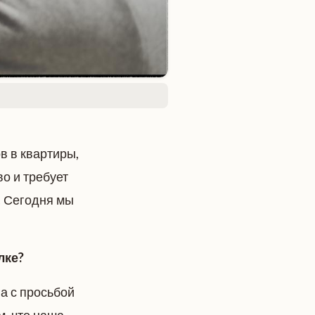
в в квартиры,
о и требует
. Сегодня мы
лке?
а с просьбой