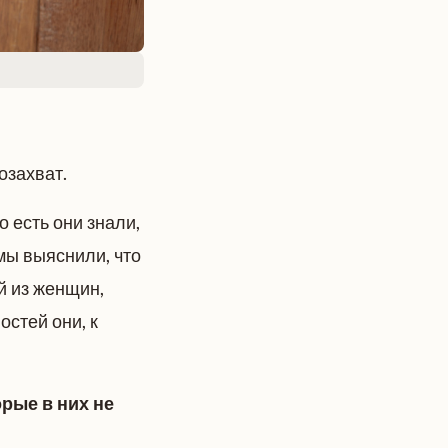
озахват.
 есть они знали,
мы выяснили, что
й из женщин,
стей они, к
рые в них не