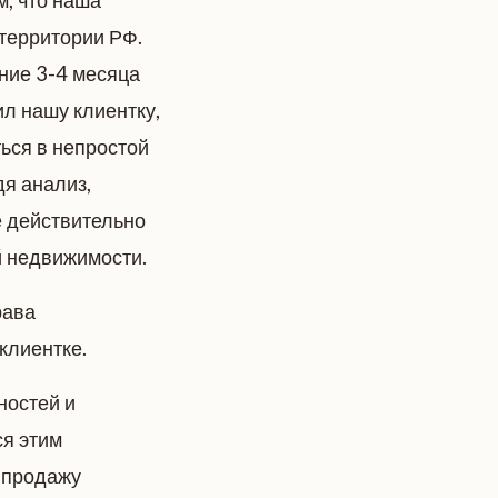
м, что наша
 территории РФ.
дние 3-4 месяца
ил нашу клиентку,
ься в непростой
дя анализ,
е действительно
й недвижимости.
рава
клиентке.
ностей и
ся этим
 продажу