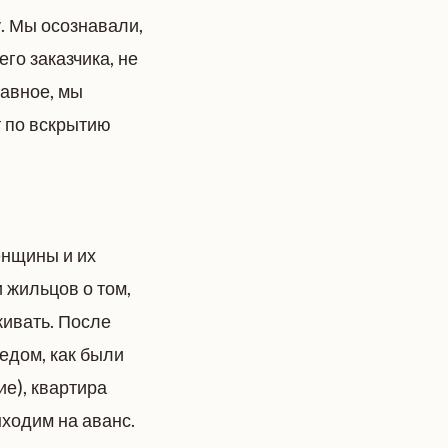
. Мы осознавали,
его заказчика, не
лавное, мы
т по вскрытию
енщины и их
 жильцов о том,
живать. После
едом, как были
е), квартира
ыходим на аванс.