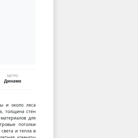
МЕТРО
Динамо
вы и около леса
а, толщина стен
 материалов для
етровые потолки
света и тепла в
уалетная комнаты