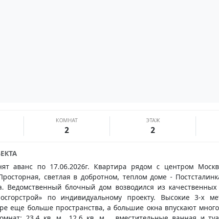
КОМНАТ
ЭТАЖ
2
2
ЕКТА
ят аванс по 17.06.2026г. Квартира рядом с центром Моск
Просторная, светлая в добротном, теплом доме - Постсталинк
а. Ведомственный блочный дом возводился из качественных
осгорстрой» по индивидуальному проекту. Высокие 3-х м
ре еще больше пространства, а большие окна впускают много 
мнат: 23,4 кв. м., 12,6 кв. м ., вместительные ванная и т