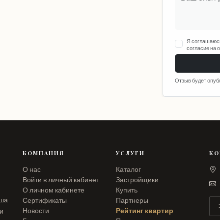
Я соглашаюс
согласие на 
Отзыв будет опуб
КОМПАНИЯ
УСЛУГИ
КО
О нас
Каталог
Войти в личный кабинет
Застройщики
О личном кабинете
Купить
аша
Сертификаты
Партнеры
Новости
Рейтинг квартир
ли